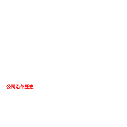
一磚一瓦的用心，店內的手工窯，皆是Mark與友人親手做砌起
來，這樣的堅持及用心，讓Alleycat's在短短十五年已在台北拓展
為十一間店的連鎖品牌。
公司沿革歷史