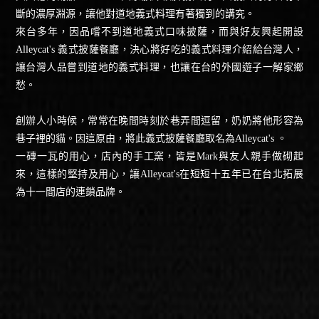
斷的濃厚淵源，讓他對道地義式料理有著獨到的講究。
來台多年，因品嚐不到道地義式口味披薩，而與好友興起開設
Alleycat's 義式披薩餐廳，決心將好吃的義式料理介紹給台灣人，
讓台灣人品嘗到道地的義式料理，也讓在台的外國遊子一解家鄉
愁。
創辦人小時候，常常在晚間時刻於巷弄間逗留，奶奶將他形容為
巷子裡的貓。因這原由，將此義式披薩餐廳取名為Alleycat's 。
一磚一瓦的用心，店內的手工窯，皆是Mark與友人親手做砌起
來，這樣的堅持及用心，讓Alleycat's在短短十五年已在台北拓展
為十一間店的連鎖品牌。