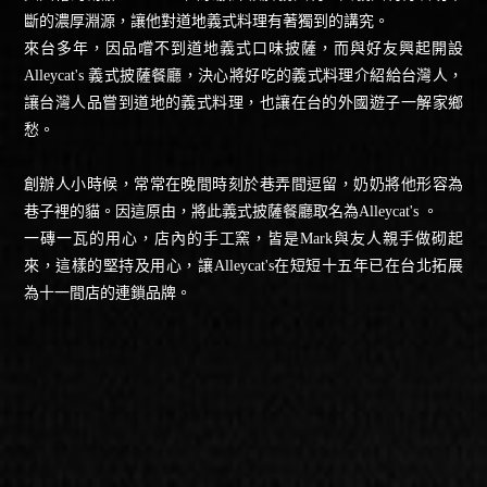
斷的濃厚淵源，讓他對道地義式料理有著獨到的講究。
來台多年，因品嚐不到道地義式口味披薩，而與好友興起開設
Alleycat's 義式披薩餐廳，決心將好吃的義式料理介紹給台灣人，
讓台灣人品嘗到道地的義式料理，也讓在台的外國遊子一解家鄉
愁。
創辦人小時候，常常在晚間時刻於巷弄間逗留，奶奶將他形容為
巷子裡的貓。因這原由，將此義式披薩餐廳取名為Alleycat's 。
一磚一瓦的用心，店內的手工窯，皆是Mark與友人親手做砌起
來，這樣的堅持及用心，讓Alleycat's在短短十五年已在台北拓展
為十一間店的連鎖品牌。