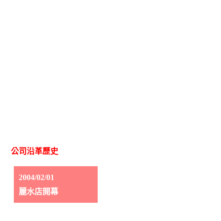
一磚一瓦的用心，店內的手工窯，皆是Mark與友人親手做砌起
來，這樣的堅持及用心，讓Alleycat's在短短十五年已在台北拓展
為十一間店的連鎖品牌。
公司沿革歷史
2004/02/01
麗水店開幕