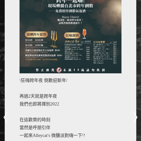
\狂嗨跨年夜 倒數迎新年/
再過2天就是跨年夜
我們也即將揮別2022
在這歡樂的時刻
當然是呼朋引伴
一起來Alleycat's 微醺派對嗨一下!!