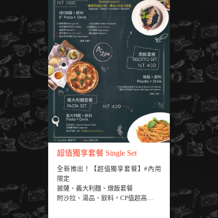
超值獨享套餐 Single Set
全新推出！【超值獨享套餐】#內用
限定
披薩、義大利麵、燉飯套餐
附沙拉、湯品、飲料，CP值超高
今天你想要來哪一道～？