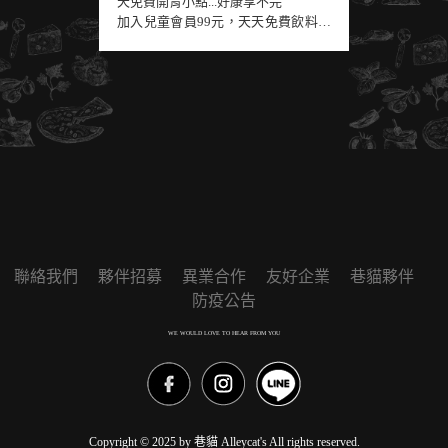
天免費開胃小點...好康享不完
加入兒童會員99元，天天免費飲料、
生日禮...不定期優惠
聯絡我們
夥伴招募
異業合作
友好企業
巷貓夥伴
防疫公告
WE WOULD LOVE TO HEAR FROM YOU
Copyright © 2025 by 巷貓 Alleycat's All rights reserved.