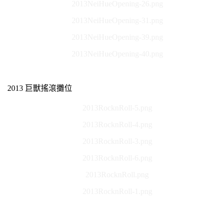
2013NeiHueOpening-26.png
2013NeiHueOpening-31.png
2013NeiHueOpening-39.png
2013NeiHueOpening-40.png
2013 巨獸搖滾攤位
2013RocknRoll-5.png
2013RocknRoll-4.png
2013RocknRoll-3.png
2013RocknRoll-6.png
2013RocknRoll.png
2013RocknRoll-1.png