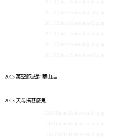
2013ChineseSpeaking-42.png
2013ChineseSpeaking-51.png
2013ChineseSpeaking-52.png
2013ChineseSpeaking-53.png
2013ChineseSpeaking-60.png
2013ChineseSpeaking-61.png
2013 萬聖節派對 華山店
2013 天母搞甚麼鬼
2013TaimuHalloween-24.png
2013TaimuHalloween-16.png
2013TaimuHalloween-8.png