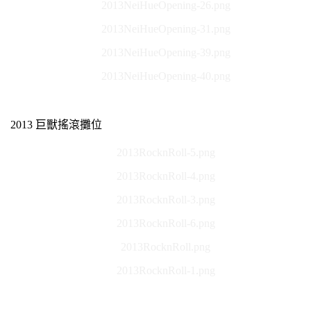
2013NeiHueOpening-26.png
2013NeiHueOpening-31.png
2013NeiHueOpening-39.png
2013NeiHueOpening-40.png
2013 巨獸搖滾攤位
2013RocknRoll-5.png
2013RocknRoll-4.png
2013RocknRoll-3.png
2013RocknRoll-6.png
2013RocknRoll.png
2013RocknRoll-1.png