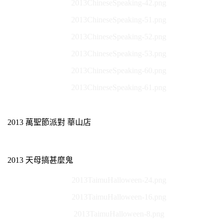
2013ChineseSpeaking-42.png
2013ChineseSpeaking-51.png
2013ChineseSpeaking-52.png
2013ChineseSpeaking-53.png
2013ChineseSpeaking-60.png
2013ChineseSpeaking-61.png
2013 萬聖節派對 華山店
2013 天母搞甚麼鬼
2013TaimuHalloween-24.png
2013TaimuHalloween-16.png
2013TaimuHalloween-8.png