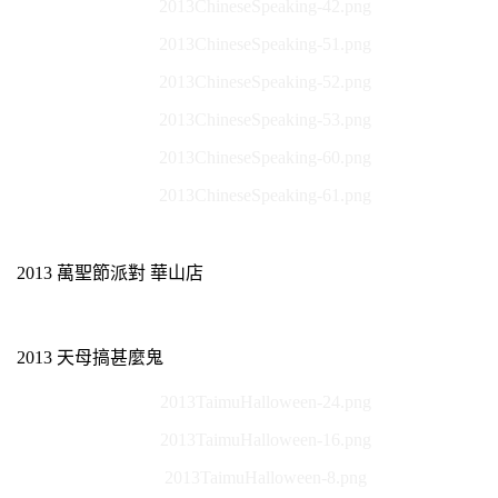
2013ChineseSpeaking-42.png
2013ChineseSpeaking-51.png
2013ChineseSpeaking-52.png
2013ChineseSpeaking-53.png
2013ChineseSpeaking-60.png
2013ChineseSpeaking-61.png
2013 萬聖節派對 華山店
2013 天母搞甚麼鬼
2013TaimuHalloween-24.png
2013TaimuHalloween-16.png
2013TaimuHalloween-8.png