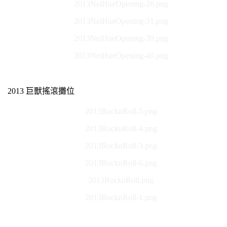
2013NeiHueOpening-26.png
2013NeiHueOpening-31.png
2013NeiHueOpening-39.png
2013NeiHueOpening-40.png
2013 巨獸搖滾攤位
2013RocknRoll-5.png
2013RocknRoll-4.png
2013RocknRoll-3.png
2013RocknRoll-6.png
2013RocknRoll.png
2013RocknRoll-1.png