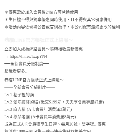
＊優惠需於加入會員後24hr方可兌換使用
＊生日禮不得與獨享優惠同時使用，且不得與其它優惠併用
＊活動內容依現場公告或官網為準，本公司保有最終更改的權利
巷貓LINE官方帳號正式上線囉～
立即加入成為網路會員～隨時接收最新優惠
→ https://lin.ee/fxxpYN4
══全新會員分級制度══
點我看更多...
巷貓LINE官方帳號正式上線囉～
═══全新會員分級制度═══
Lv.1 巷子裡的貓
Lv.2 愛吃披薩的貓 (繳交$199元，天天享會員專屬好康)
Lv.3 麻吉貓 (A卡會員年消費滿3萬元)
Lv.4 尊榮老貓 (A卡會員年消費滿8萬元)
成為正式A卡會員獨享生日禮、每月20號、雙字號...優惠
每消費1000元即可集一點～快來集點兌換美食lol