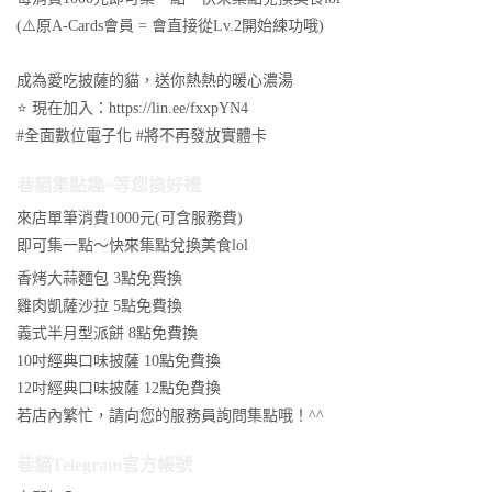
(⚠️原A-Cards會員 = 會直接從Lv.2開始練功哦)
成為愛吃披薩的貓，送你熱熱的暖心濃湯
⭐️ 現在加入：https://lin.ee/fxxpYN4
#全面數位電子化 #將不再發放實體卡
巷貓集點趣~等您換好禮
來店單筆消費1000元(可含服務費)
即可集一點～快來集點兌換美食lol
香烤大蒜麵包 3點免費換
雞肉凱薩沙拉 5點免費換
義式半月型派餅 8點免費換
10吋經典口味披薩 10點免費換
12吋經典口味披薩 12點免費換
若店內繁忙，請向您的服務員詢問集點哦！^^
巷貓Telegram官方帳號