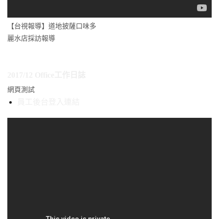
【台視報導】道地披薩口味多
麗水店採訪報導
2017/12 Office工作日誌
網頁測試
員工後台登入連結