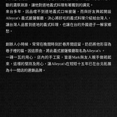
斷的濃厚淵源，讓他對道地義式料理有著獨到的講究。
來台多年，因品嚐不到道地義式口味披薩，而與好友興起開設
Alleycat's 義式披薩餐廳，決心將好吃的義式料理介紹給台灣人，
讓台灣人品嘗到道地的義式料理，也讓在台的外國遊子一解家鄉
愁。
創辦人小時候，常常在晚間時刻於巷弄間逗留，奶奶將他形容為
巷子裡的貓。因這原由，將此義式披薩餐廳取名為Alleycat's 。
一磚一瓦的用心，店內的手工窯，皆是Mark與友人親手做砌起
來，這樣的堅持及用心，讓Alleycat's在短短十五年已在台北拓展
為十一間店的連鎖品牌。