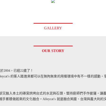
GALLERY
OUR STORY
 創立於2004，已經22歲了！
lleycat's 的客人踏進來都可以在無拘無束的用餐環境中有不一樣的感動
卻又融入本土的磚窯烘烤台式的水泥與石頭，堅持廚師們手作披薩，讓義式的
手累積做起來的文化融合。Alleycat's 就是融合英國、台灣與義大利