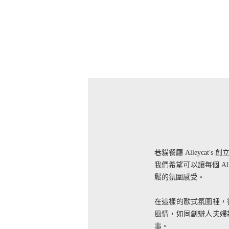
巷貓餐廳 Alleycat's
我們希望可以讓每個 A
鬆的氛圍感受。
在這樣的歐式氛圍裡，
風情，如同創辦人夫婦親
事。