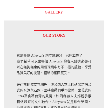
GALLERY
OUR STORY
巷貓餐廳 Alleycat's 創立於2004，已經22歲了！
我們希望可以讓每個 Alleycat's 的客人踏進來都可
以在無拘無束的用餐環境中有不一樣的感動，享受
品質美好的披薩、輕鬆的氛圍感受。
在這樣的歐式氛圍裡，卻又融入本土的磚窯烘烤台
式的水泥與石頭，堅持廚師們手作披薩，讓義式的
Pizza富含著台灣的風情，如同創辦人夫婦親手累
積做起來的文化融合。Alleycat's 就是融合英國、
台灣與義大利的文化，成為自己的品牌故事。