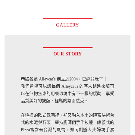
GALLERY
OUR STORY
巷貓餐廳 Alleycat's 創立於2004，已經22歲了！
我們希望可以讓每個 Alleycat's 的客人踏進來都可
以在無拘無束的用餐環境中有不一樣的感動，享受
品質美好的披薩、輕鬆的氛圍感受。
在這樣的歐式氛圍裡，卻又融入本土的磚窯烘烤台
式的水泥與石頭，堅持廚師們手作披薩，讓義式的
Pizza富含著台灣的風情，如同創辦人夫婦親手累
積做起來的文化融合。Alleycat's 就是融合英國、
台灣與義大利的文化，成為自己的品牌故事。