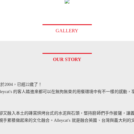
GALLERY
OUR STORY
 創立於2004，已經22歲了！
lleycat's 的客人踏進來都可以在無拘無束的用餐環境中有不一樣的感動
卻又融入本土的磚窯烘烤台式的水泥與石頭，堅持廚師們手作披薩，讓義式的
手累積做起來的文化融合。Alleycat's 就是融合英國、台灣與義大利